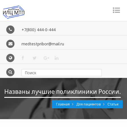
Пе
ме
+7(800) 444-0-444
medtestpribor@mail.ru
Названы лучшие поликлиники России.
Главная
Для пациентов
Статьи